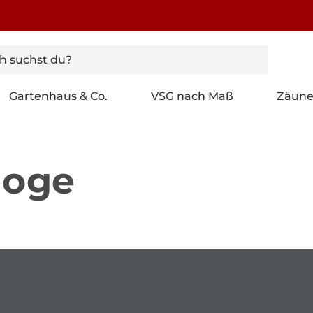
Gartenhaus & Co.
VSG nach Maß
Zäun
loge