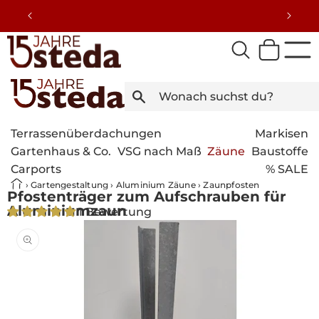
Direkt
zum
Inhalt
Terrassenüberdachungen
Markisen
Gartenhaus & Co.
VSG nach Maß
Zäune
Baustoffe
Carports
% SALE
›
Gartengestaltung
›
Aluminium Zäune
›
Zaunpfosten
Pfostenträger zum Aufschrauben für
Aluminiumzaun
1 Bewertung
Bild
duktinformationen
1
ingen
ist
nun
in
der