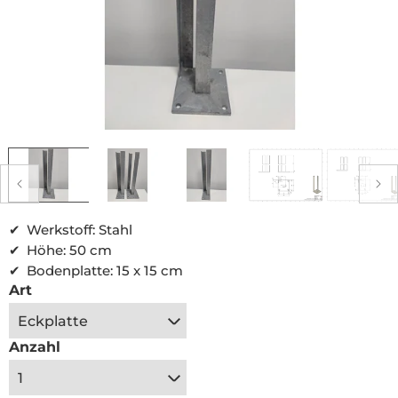
Galerieansicht
verfügbar
Medien
1
in
i
Modal
öffnen
Werkstoff: Stahl
Höhe: 50 cm
Bodenplatte: 15 x 15 cm
Art
Anzahl