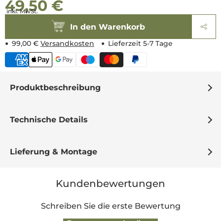
49,50 €
Normaler
Normaler
inkl. MwSt.
Preis
Preis
In den Warenkorb
99,00 €
Versandkosten
Lieferzeit 5-7 Tage
Produktbeschreibung
Technische Details
Lieferung & Montage
Kundenbewertungen
Schreiben Sie die erste Bewertung