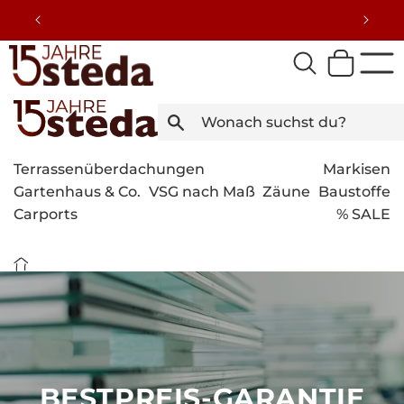
Direkt
zum
Inhalt
Terrassenüberdachungen
Markisen
Gartenhaus & Co.
VSG nach Maß
Zäune
Baustoffe
Carports
% SALE
BESTPREIS-GARANTIE