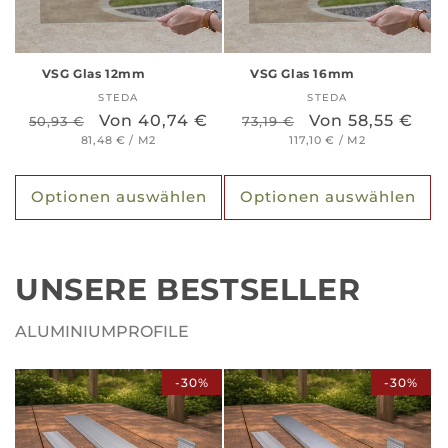
VSG Glas 12mm
VSG Glas 16mm
STEDA
Anbieter:
STEDA
Anbieter:
Normaler
Verkaufspreis
Von 40,74 €
Normaler
Verkaufspreis
Von 58,55 €
50,93 €
73,19 €
STÜCKPREIS
PRO
STÜCKPREIS
PRO
Preis
81,48 €
/
M2
Preis
117,10 €
/
M2
Optionen auswählen
Optionen auswählen
UNSERE BESTSELLER
ALUMINIUMPROFILE
-30%
-30%