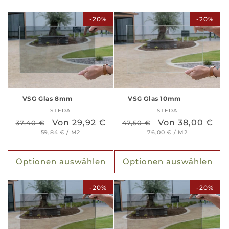
-20%
-20%
VSG Glas 8mm
VSG Glas 10mm
STEDA
Anbieter:
STEDA
Anbieter:
Normaler
Verkaufspreis
Von 29,92 €
Normaler
Verkaufspreis
Von 38,00 €
37,40 €
47,50 €
STÜCKPREIS
PRO
STÜCKPREIS
PRO
Preis
59,84 €
/
M2
Preis
76,00 €
/
M2
Optionen auswählen
Optionen auswählen
-20%
-20%