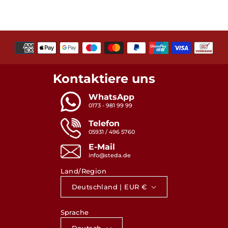
Zahlungsmethoden
Kontaktiere uns
WhatsApp
0173 - 981 99 99
Telefon
05931 / 496 5760
E-Mail
info@steda.de
Land/Region
Deutschland | EUR €
Sprache
Deutsch