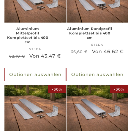
Aluminium
Aluminium Randprofil
Mittelprofil
Komplettset bis 400
Komplettset bis 400
cm
cm
STEDA
Anbieter:
STEDA
Anbieter:
Normaler
Verkaufspreis
Von 46,62 €
66,60 €
Normaler
Verkaufspreis
Von 43,47 €
62,10 €
Preis
Preis
Optionen auswählen
Optionen auswählen
-30%
-30%