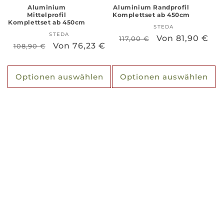
Aluminium
Aluminium Randprofil
Mittelprofil
Komplettset ab 450cm
Komplettset ab 450cm
STEDA
Anbieter:
STEDA
Anbieter:
Normaler
Verkaufspreis
Von 81,90 €
117,00 €
Normaler
Verkaufspreis
Von 76,23 €
108,90 €
Preis
Preis
Optionen auswählen
Optionen auswählen