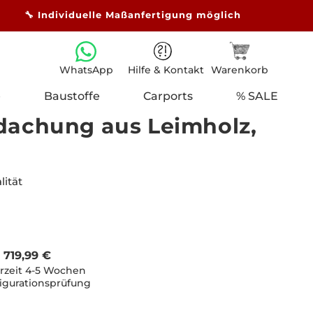
🔧 Individuelle Maßanfertigung möglich
Hilfe & Kontakt
Warenkorb
WhatsApp
e
Baustoffe
Carports
% SALE
dachung aus Leimholz,
ität
 719,99 €
erzeit 4-5 Wochen
igurationsprüfung