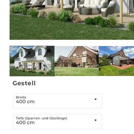
Medien
1
in
Modal
öffnen
Gestell
Breite
400 cm
Tiefe (Sparren- und Glaslänge)
400 cm