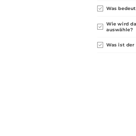
Was bedeute
Menge
Hinzufügen
Hinzufüge
1
Wie wird da
auswähle?
Was ist der
49,90 €
Strahlemann & Söhne,
Strahleman
Reinigerpaket
Glasschie
Menge
Hinzufügen
Hinzufüge
1