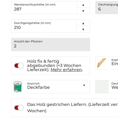
Wandanschlusshöhe (in cm)
▲
Dachneigun
▼
Durchgangshöhe (in cm)
▲
▼
Anzahl der Pfosten
Kop
Holz fix & fertig
Ein
abgebunden (+3 Wochen
Lieferzeit).
Mehr erfahren
.
Anstrich
Dec
Deckfarbe
We
Das Holz gestrichen Liefern. (Lieferzeit ve
Wochen)