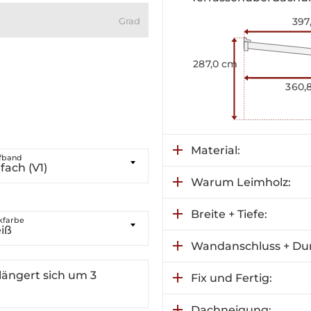
g
397
287,0 cm
360,
Material:
fband
fach (V1)
Warum Leimholz:
Breite + Tiefe:
kfarbe
iß
Wandanschluss + Du
rlängert sich um 3
Fix und Fertig:
Dachneigung: