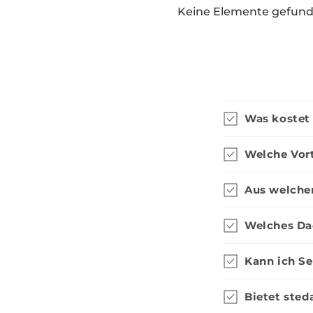
Keine Elemente gefun
27,95 €
35 mm Forstnerbohrer inkl.
Teleskopst
Konusplättchen
Seilspannm
Was kostet
Menge
Hinzufügen
Hinzufüge
1
Welche Vor
Aus welche
Welches Da
98,99 €
Kann ich Se
Strahlemann & Söhne XXL Paket
Strahleman
Mikrofaser
Bietet ste