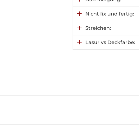
Nicht fix und fertig:
Streichen:
Lasur vs Deckfarbe:
ante
Informationen
r
Informationen
Wieso VSG?
Vorteile Glas:
Wände nachrüstbar: