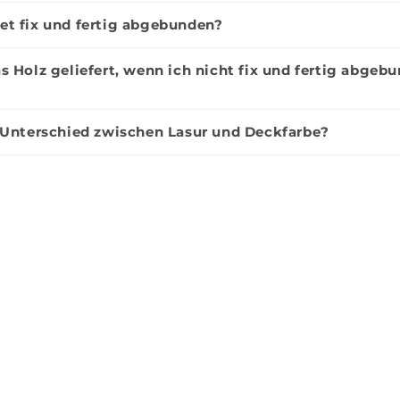
t fix und fertig abgebunden?
Menge
Menge
n
Hinzufügen
1
1
s Holz geliefert, wenn ich nicht fix und fertig abgeb
 Unterschied zwischen Lasur und Deckfarbe?
24,95 €
n & Söhne,
bewand-Set
Menge
n
1