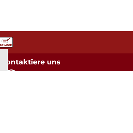
Kontaktiere uns
37 €
WhatsApp
0173 - 981 99 99
0 €
Telefon
7 €
05931 / 496 5760
E-Mail
0 €
info@steda.de
2 €
0 €