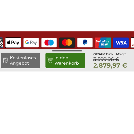
ersicht
GESAMT
inkl. MwSt.
Kostenloses
In den
3.599,96 €
Angebot
Warenkorb
2.879,97 €
zgestell
1.232,
IMPRESSUM
,0cm x 400,0cm (B×T)
DATENSCHUTZ
ckfarbe
229,0
ß
ALLGEMEINE
strich durch unser Fachpersonal
553,4
GESCHÄFTSBEDINGUNGEN
VERSANDINFORMATION
z fix & fertig abgebunden
369,6
WIDERRUFSBELEHRUNG
COOKIES
ppelsteg
659,5
Klar 400cm x 96cm
Land/Region
Sprache
file
556,0