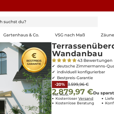
Gartenhaus & Co.
VSG nach Maß
Zäun
Terrassenüber
Wandanbau
43 Bewertungen
deutsche Zimmermanns-Qual
individuell konfigurierbar
Bestpreis-Garantie
Sonderpreis
Normaler
-20%
3.599,96 €
2.879,97 €
Preis
Du sparst
inkl. MwSt.
Kostenloser
Versand
Lief
Kostenlose Beratung
Konf