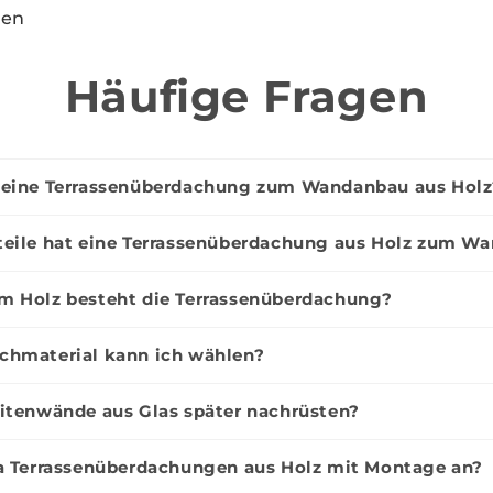
den
49,95 €
14,9
Häufige Fragen
ange für
Strahlemann & Söhne,
arkise, Version 2026
Aluminium-Reiniger
 eine Terrassenüberdachung zum Wandanbau aus Holz
Menge
Menge
n
Hinzufügen
1
1
teile hat eine Terrassenüberdachung aus Holz zum W
m Holz besteht die Terrassenüberdachung?
chmaterial kann ich wählen?
16,95 €
14,9
itenwände aus Glas später nachrüsten?
n & Söhne,
Strahlemann & Söhne,
tücher-Set
Spezialglas-Reiniger
da Terrassenüberdachungen aus Holz mit Montage an?