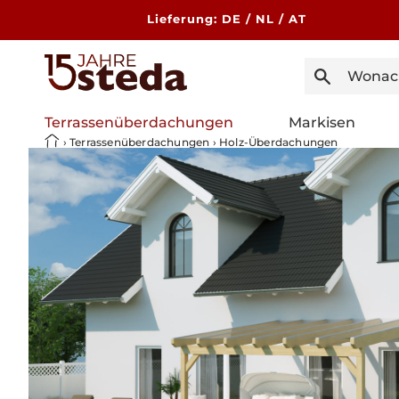
Direkt
zum
Lieferung: DE / NL / AT
Inhalt
Terrassenüberdachungen
Markisen
›
Terrassenüberdachungen
›
Holz-Überdachungen
Zu
Produktinformationen
springen