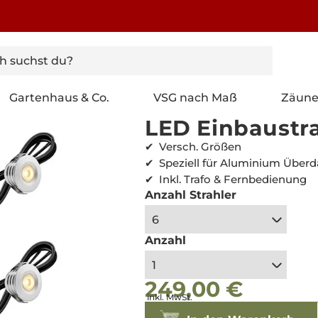
Gartenhaus & Co.
VSG nach Maß
Zäun
LED Einbaustra
Versch. Größen
Speziell für Aluminium Übe
Inkl. Trafo & Fernbedienung
Anzahl Strahler
Anzahl
249,00 €
Normaler
Normaler
inkl. MwSt.
Preis
Preis