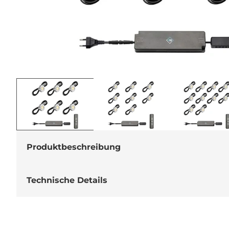
Medien
1
in
Modal
öffnen
Produktbeschreibung
Technische Details