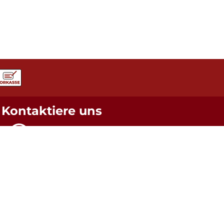
Kontaktiere uns
WhatsApp
0173 - 981 99 99
Telefon
05931 / 496 5760
E-Mail
info@steda.de