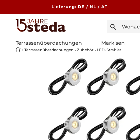
Direkt
zum
Lieferung: DE / NL / AT
Inhalt
Terrassenüberdachungen
Markisen
›
Terrassenüberdachungen
›
Zubehör
›
LED-Strahler
Zu
Produktinformationen
springen