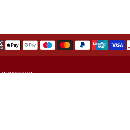
IMPRESSUM
DATENSCHUTZ
ALLGEMEINE
GESCHÄFTSBEDINGUNGEN
VERSANDINFORMATION
WIDERRUFSBELEHRUNG
COOKIES
Land/Region
Sprache