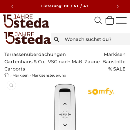
Direkt
zum
Lieferung: DE / NL / AT
Inhalt
Terrassenüberdachungen
Markisen
Gartenhaus & Co.
VSG nach Maß
Zäune
Baustoffe
Carports
% SALE
›
Markisen
›
Markisensteuerung
Somfy Fernbedienung Situo 5 io II
Bild
duktinformationen
1
ingen
ist
nun
in
der
Galerieansicht