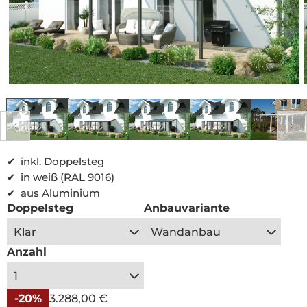
verfügbar
Medien
1
in
i
Modal
öffnen
inkl. Doppelsteg
in weiß (RAL 9016)
aus Aluminium
Doppelsteg
Anbauvariante
Anzahl
Sonderpreis
Normaler
-20%
3.288,00 €