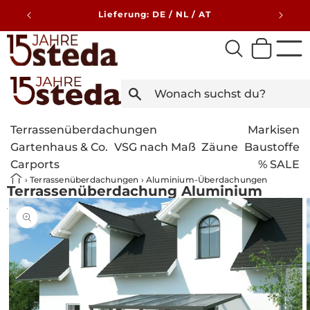
Direkt
zum
Inhalt
Terrassenüberdachungen
Markisen
Gartenhaus & Co.
VSG nach Maß
Zäune
Baustoffe
Carports
% SALE
›
Terrassenüberdachungen
›
Aluminium-Überdachungen
Terrassenüberdachung Aluminium
500x350cm Doppelsteg weiß
Bild
duktinformationen
1
ingen
ist
nun
in
der
Galerieansicht