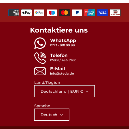
Zahlungsmethoden
Kontaktiere uns
WhatsApp
0173 - 981 99 99
Telefon
05931 / 496 5760
E-Mail
info@steda.de
Land/Region
Deutschland | EUR €
Sprache
Deutsch