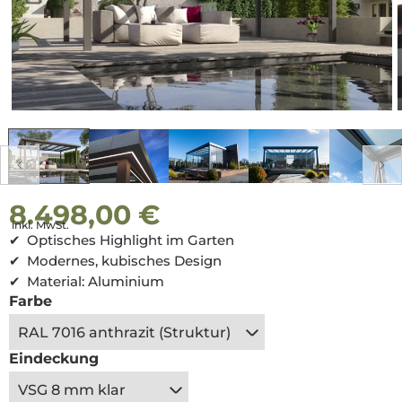
Medien
1
in
i
Modal
8.498,00 €
öffnen
Normaler
Normaler
inkl. MwSt.
Preis
Preis
Optisches Highlight im Garten
Modernes, kubisches Design
Material: Aluminium
Farbe
Eindeckung