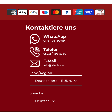
Zahlungsmethoden
Kontaktiere uns
WhatsApp
0173 - 981 99 99
Telefon
05931 / 496 5760
E-Mail
info@steda.de
Land/Region
Deutschland | EUR €
Sprache
Deutsch