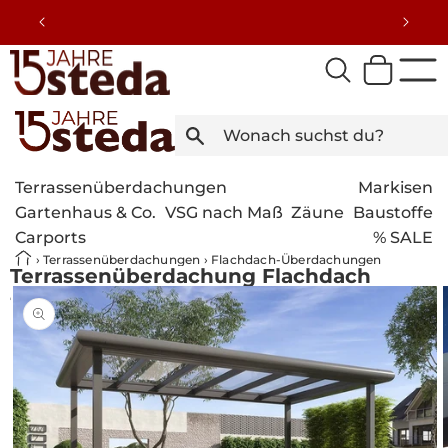
Direkt
zum
Inhalt
Terrassenüberdachungen
Markisen
Gartenhaus & Co.
VSG nach Maß
Zäune
Baustoffe
Carports
% SALE
›
Terrassenüberdachungen
›
Flachdach-Überdachungen
Terrassenüberdachung Flachdach
4x3,5m Freistehend
duktinformationen
ingen