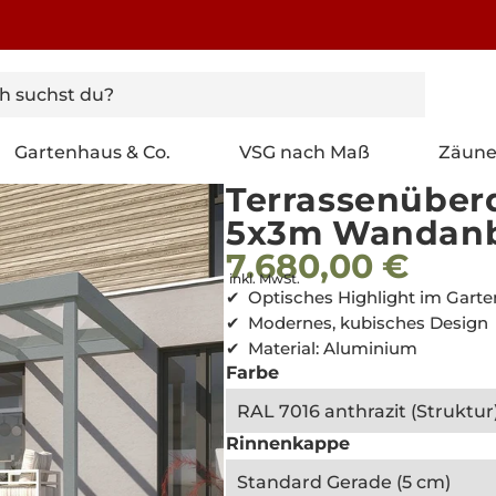
Gartenhaus & Co.
VSG nach Maß
Zäun
Terrassenüber
5x3m Wandan
7.680,00 €
Normaler
Normaler
inkl. MwSt.
Preis
Preis
Optisches Highlight im Garte
Modernes, kubisches Design
Material: Aluminium
Farbe
Rinnenkappe