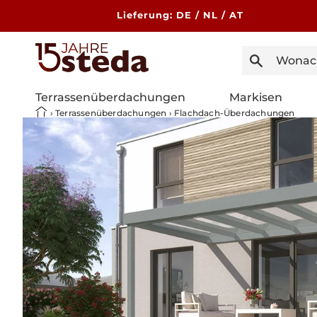
Direkt
zum
Lieferung: DE / NL / AT
Inhalt
Terrassenüberdachungen
Markisen
›
Terrassenüberdachungen
›
Flachdach-Überdachungen
Zu
Produktinformationen
springen