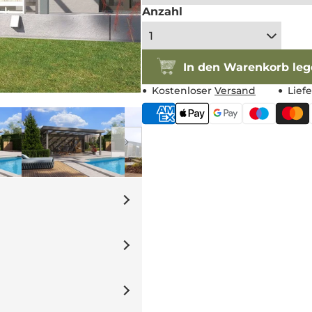
Anzahl
In den Warenkorb le
Kostenloser
Versand
Lief