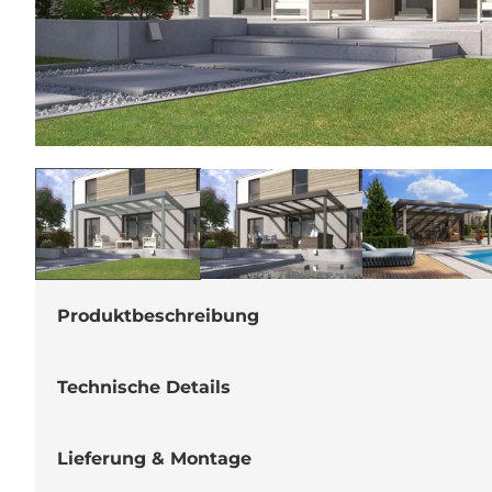
Medien
1
in
Modal
öffnen
Produktbeschreibung
Technische Details
Lieferung & Montage