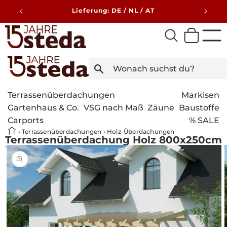
Direkt
zum
Lieferung: DE / NL / AT
Inhalt
Terrassenüberdachungen
Markisen
Gartenhaus & Co.
VSG nach Maß
Zäune
Baustoffe
Carports
% SALE
›
Terrassenüberdachungen
›
Holz-Überdachungen
Terrassenüberdachung Holz 800x250cm
VSG weiß
Bild
duktinformationen
1
ingen
ist
nun
in
der
Galerieansicht