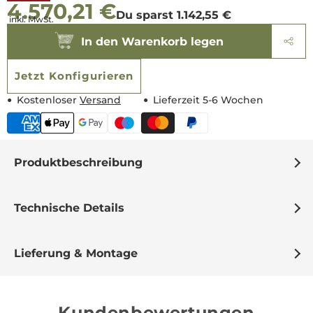
4.570,21 €
Preis
Du sparst 1.142,55 €
inkl. MwSt.
In den Warenkorb legen
Jetzt Konfigurieren
Kostenloser
Versand
Lieferzeit 5-6 Wochen
Produktbeschreibung
Technische Details
Lieferung & Montage
Kundenbewertungen