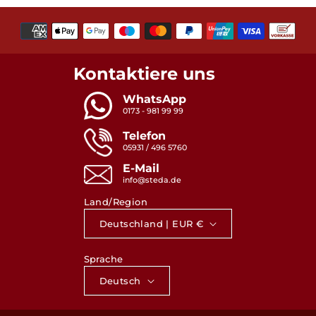
Zahlungsmethoden
Kontaktiere uns
WhatsApp
0173 - 981 99 99
Telefon
05931 / 496 5760
E-Mail
info@steda.de
Land/Region
Deutschland | EUR €
Sprache
Deutsch