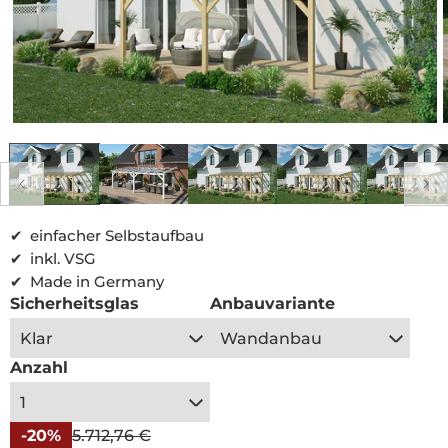
verfügbar
Medien
1
in
i
Modal
öffnen
einfacher Selbstaufbau
inkl. VSG
Made in Germany
Sicherheitsglas
Anbauvariante
Anzahl
Sonderpreis
Normaler
-20%
5.712,76 €